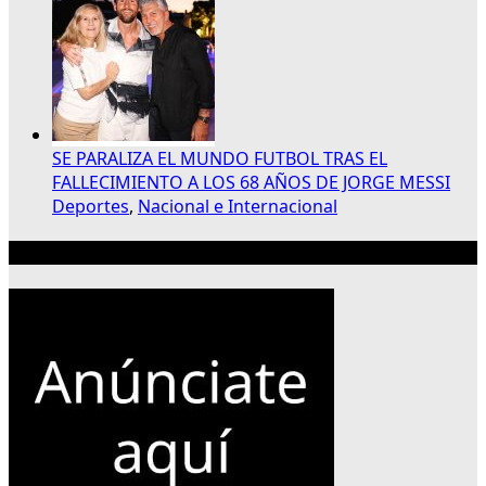
SE PARALIZA EL MUNDO FUTBOL TRAS EL
FALLECIMIENTO A LOS 68 AÑOS DE JORGE MESSI
Deportes
,
Nacional e Internacional
Publicidad 300×250