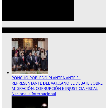
Lo más reciente
PONCHO ROBLEDO PLANTEA ANTE EL
REPRESENTANTE DEL VATICANO EL DEBATE SOBRE
MIGRACIÓN, CORRUPCIÓN E INJUSTICIA FISCAL
Nacional e Internacional