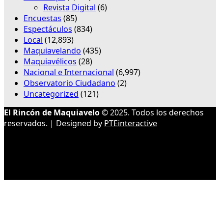
Revista Digital
(6)
Encuestas
(85)
Espectáculos
(834)
Local
(12,893)
Maquiavelando
(435)
Maquiavélicos
(28)
Nacional e Internacional
(6,997)
Observatorio Ciudadano
(2)
Uncategorized
(121)
El Rincón de Maquiavelo
© 2025. Todos los derechos
reservados. | Designed by
PTEinteractive