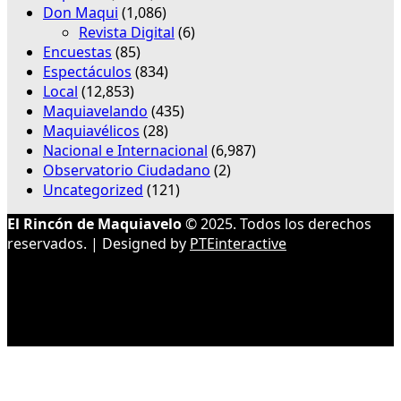
Don Maqui
(1,086)
Revista Digital
(6)
Encuestas
(85)
Espectáculos
(834)
Local
(12,853)
Maquiavelando
(435)
Maquiavélicos
(28)
Nacional e Internacional
(6,987)
Observatorio Ciudadano
(2)
Uncategorized
(121)
El Rincón de Maquiavelo
© 2025. Todos los derechos
reservados. | Designed by
PTEinteractive