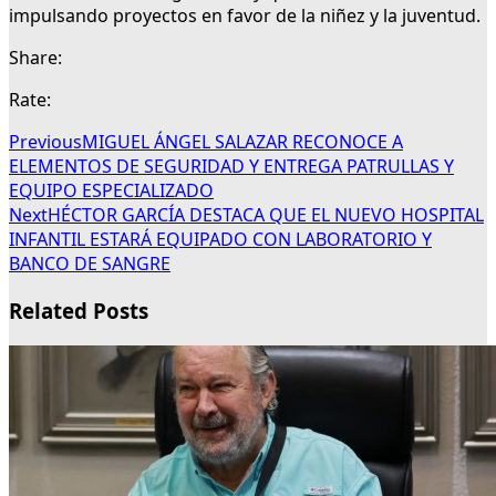
impulsando proyectos en favor de la niñez y la juventud.
Share:
Rate:
Previous
MIGUEL ÁNGEL SALAZAR RECONOCE A
ELEMENTOS DE SEGURIDAD Y ENTREGA PATRULLAS Y
EQUIPO ESPECIALIZADO
Next
HÉCTOR GARCÍA DESTACA QUE EL NUEVO HOSPITAL
INFANTIL ESTARÁ EQUIPADO CON LABORATORIO Y
BANCO DE SANGRE
Related Posts