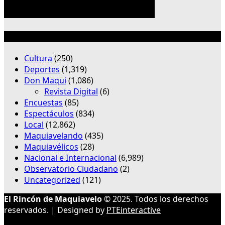
Categorías
Cultura
(250)
Deportes
(1,319)
Don Maqui
(1,086)
Revista Digital
(6)
Encuestas
(85)
Espectáculos
(834)
Local
(12,862)
Maquiavelando
(435)
Maquiavélicos
(28)
Nacional e Internacional
(6,989)
Observatorio Ciudadano
(2)
Uncategorized
(121)
El Rincón de Maquiavelo
© 2025. Todos los derechos
reservados. | Designed by
PTEinteractive