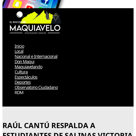
Inicio
Local
Nacional e Internacional
Don Maqui
Maquiavelando
Cultura
Espectáculos
Deportes
Observatorio Ciudadano
RDM
Select Page
RAÚL CANTÚ RESPALDA A
ESTUDIANTES DE SALINAS VICTORIA