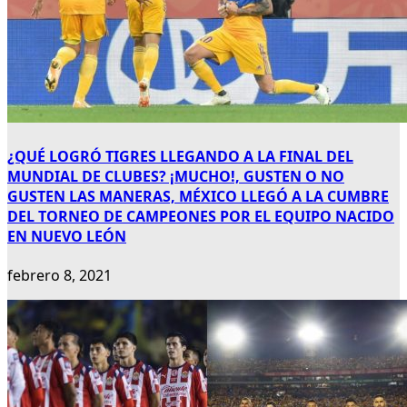
¿QUÉ LOGRÓ TIGRES LLEGANDO A LA FINAL DEL
MUNDIAL DE CLUBES? ¡MUCHO!, GUSTEN O NO
GUSTEN LAS MANERAS, MÉXICO LLEGÓ A LA CUMBRE
DEL TORNEO DE CAMPEONES POR EL EQUIPO NACIDO
EN NUEVO LEÓN
febrero 8, 2021