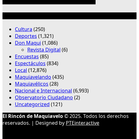
Categorías
Cultura
(250)
Deportes
(1,321)
Don Maqui
(1,086)
Revista Digital
(6)
Encuestas
(85)
Espectáculos
(834)
Local
(12,876)
Maquiavelando
(435)
Maquiavélicos
(28)
Nacional e Internacional
(6,993)
Observatorio Ciudadano
(2)
Uncategorized
(121)
El Rincón de Maquiavelo
© 2025. Todos los derechos
reservados. | Designed by
PTEinteractive