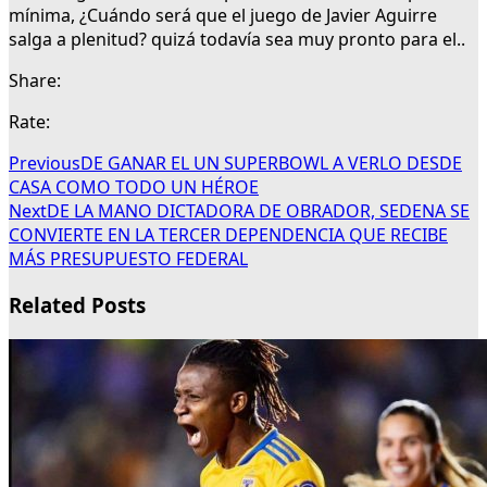
mínima, ¿Cuándo será que el juego de Javier Aguirre
salga a plenitud? quizá todavía sea muy pronto para el..
Share:
Rate:
Previous
DE GANAR EL UN SUPERBOWL A VERLO DESDE
CASA COMO TODO UN HÉROE
Next
DE LA MANO DICTADORA DE OBRADOR, SEDENA SE
CONVIERTE EN LA TERCER DEPENDENCIA QUE RECIBE
MÁS PRESUPUESTO FEDERAL
Related Posts