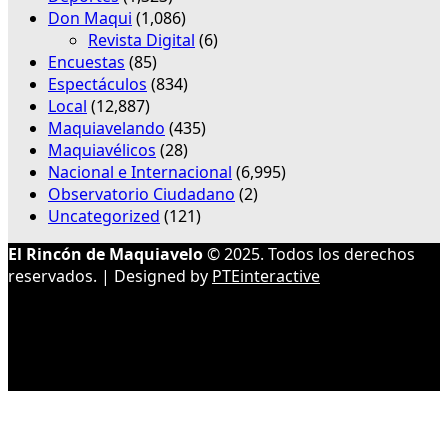
Don Maqui
(1,086)
Revista Digital
(6)
Encuestas
(85)
Espectáculos
(834)
Local
(12,887)
Maquiavelando
(435)
Maquiavélicos
(28)
Nacional e Internacional
(6,995)
Observatorio Ciudadano
(2)
Uncategorized
(121)
El Rincón de Maquiavelo
© 2025. Todos los derechos
reservados. | Designed by
PTEinteractive