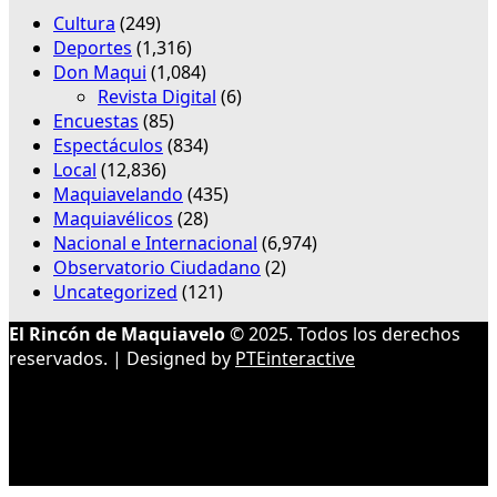
Cultura
(249)
Deportes
(1,316)
Don Maqui
(1,084)
Revista Digital
(6)
Encuestas
(85)
Espectáculos
(834)
Local
(12,836)
Maquiavelando
(435)
Maquiavélicos
(28)
Nacional e Internacional
(6,974)
Observatorio Ciudadano
(2)
Uncategorized
(121)
El Rincón de Maquiavelo
© 2025. Todos los derechos
reservados. | Designed by
PTEinteractive