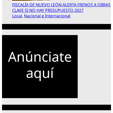
FISCALÍA DE NUEVO LEÓN ALERTA FRENOS A OBRAS
CLAVE SI NO HAY PRESUPUESTO 2027
Local
,
Nacional e Internacional
Publicidad 300×250
Categorías