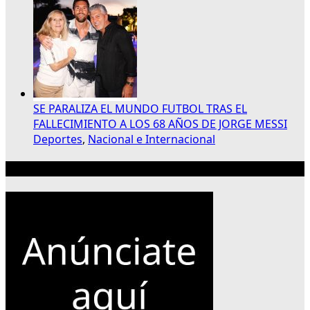
SE PARALIZA EL MUNDO FUTBOL TRAS EL
FALLECIMIENTO A LOS 68 AÑOS DE JORGE MESSI
Deportes
,
Nacional e Internacional
Publicidad 300×250