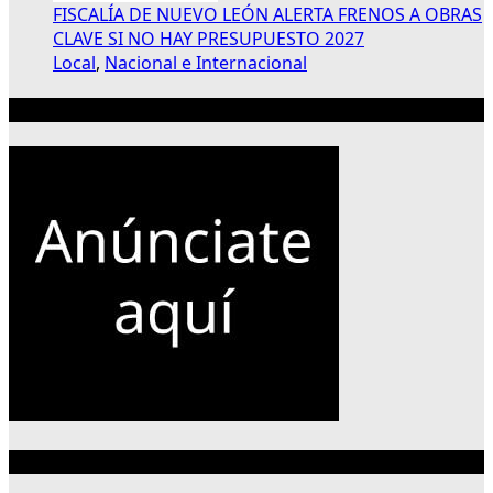
FISCALÍA DE NUEVO LEÓN ALERTA FRENOS A OBRAS
CLAVE SI NO HAY PRESUPUESTO 2027
Local
,
Nacional e Internacional
Publicidad 300×250
Categorías