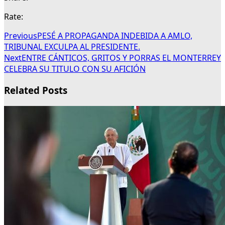
Rate:
Previous
PESÉ A PROPAGANDA INDEBIDA A AMLO,
TRIBUNAL EXCULPA AL PRESIDENTE.
Next
ENTRE CÁNTICOS, GRITOS Y PORRAS EL MONTERREY
CELEBRA SU TITULO CON SU AFICIÓN
Related Posts