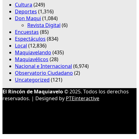
Cultura
(249)
Deportes
(1,316)
Don Maqui
(1,084)
Revista Digital
(6)
Encuestas
(85)
Espectáculos
(834)
Local
(12,836)
Maquiavelando
(435)
Maquiavélicos
(28)
Nacional e Internacional
(6,974)
Observatorio Ciudadano
(2)
Uncategorized
(121)
El Rincón de Maquiavelo
© 2025. Todos los derechos
reservados. | Designed by
PTEinteractive