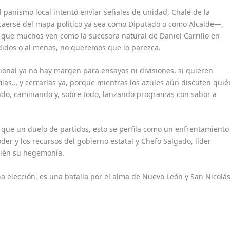
el panismo local intentó enviar señales de unidad, Chale de la
caerse del mapa político ya sea como Diputado o como Alcalde—,
 que muchos ven como la sucesora natural de Daniel Carrillo en
ididos o al menos, no queremos que lo parezca.
ional ya no hay margen para ensayos ni divisiones, si quieren
filas… y cerrarlas ya, porque mientras los azules aún discuten quié
ando, caminando y, sobre todo, lanzando programas con sabor a
que un duelo de partidos, esto se perfila como un enfrentamiento
der y los recursos del gobierno estatal y Chefo Salgado, líder
bién su hegemonía.
a elección, es una batalla por el alma de Nuevo León y San Nicolá