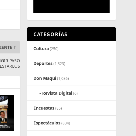
CATEGORÍAS
IENTE
Cultura
(250)
NGIR PASO
Deportes
(1,323)
LESTARLOS
Don Maqui
(1,086)
Revista Digital
(6)
Encuestas
(85)
Espectáculos
(834)