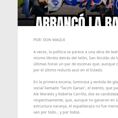
POR: DON MAQUI
A veces, la política se parece a una obra de tea
mismo libreto detrás del telón, San Nicolás de l
últimas horas un par de escenas que, aunque c
por el último reducto azul en el Estado.
En la primera escena, luminosa y vestida de g
social llamado “Taco’n Ganas”, el evento, que p
Ale Morales y Roberta Carrillo, dos ex candidat
respectivamente, que, aunque no ganaron en las
estructura naranja, el espaldarazo no fue menor
van por todo… y por todos.