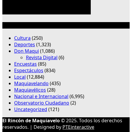
Categorías
Cultura
(250)
Deportes
(1,323)
Don Maqui
(1,086)
Revista Digital
(6)
Encuestas
(85)
Espectáculos
(834)
Local
(12,884)
Maquiavelando
(435)
Maquiavélicos
(28)
Nacional e Internacional
(6,995)
Observatorio Ciudadano
(2)
Uncategorized
(121)
El Rincón de Maquiavelo
© 2025. Todos los derechos
reservados. | Designed by
PTEinteractive