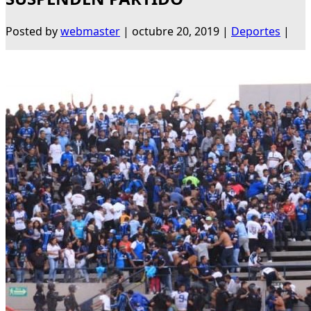
Posted by
webmaster
|
octubre 20, 2019
|
Deportes
|