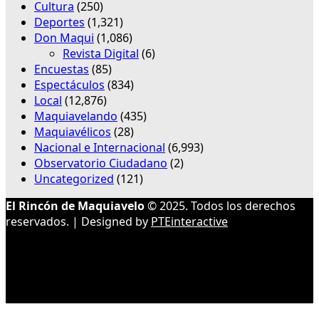
Cultura
(250)
Deportes
(1,321)
Don Maqui
(1,086)
Revista Digital
(6)
Encuestas
(85)
Espectáculos
(834)
Local
(12,876)
Maquiavelando
(435)
Maquiavélicos
(28)
Nacional e Internacional
(6,993)
Observatorio Ciudadano
(2)
Uncategorized
(121)
El Rincón de Maquiavelo
© 2025. Todos los derechos
reservados. | Designed by
PTEinteractive