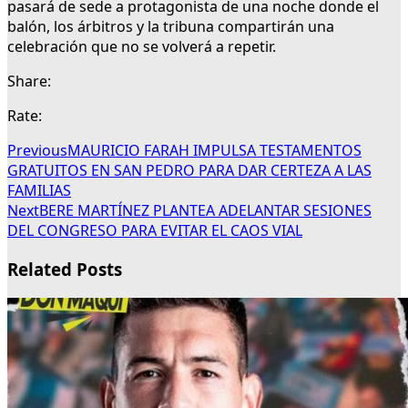
pasará de sede a protagonista de una noche donde el
balón, los árbitros y la tribuna compartirán una
celebración que no se volverá a repetir.
Share:
Rate:
Previous
MAURICIO FARAH IMPULSA TESTAMENTOS
GRATUITOS EN SAN PEDRO PARA DAR CERTEZA A LAS
FAMILIAS
Next
BERE MARTÍNEZ PLANTEA ADELANTAR SESIONES
DEL CONGRESO PARA EVITAR EL CAOS VIAL
Related Posts