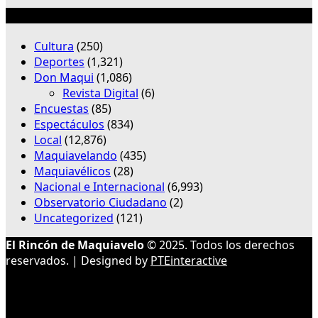
Categorías
Cultura
(250)
Deportes
(1,321)
Don Maqui
(1,086)
Revista Digital
(6)
Encuestas
(85)
Espectáculos
(834)
Local
(12,876)
Maquiavelando
(435)
Maquiavélicos
(28)
Nacional e Internacional
(6,993)
Observatorio Ciudadano
(2)
Uncategorized
(121)
El Rincón de Maquiavelo
© 2025. Todos los derechos
reservados. | Designed by
PTEinteractive