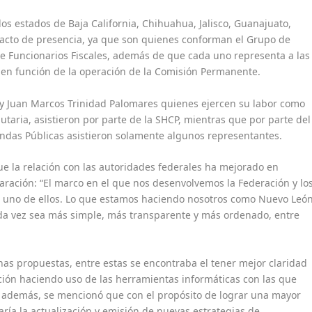
os estados de Baja California, Chihuahua, Jalisco, Guanajuato,
 acto de presencia, ya que son quienes conforman el Grupo de
e Funcionarios Fiscales, además de que cada uno representa a las
de en función de la operación de la Comisión Permanente.
 Juan Marcos Trinidad Palomares quienes ejercen su labor como
utaria, asistieron por parte de la SHCP, mientras que por parte del
iendas Públicas asistieron solamente algunos representantes.
ue la relación con las autoridades federales ha mejorado en
laración: “El marco en el que nos desenvolvemos la Federación y lo
es uno de ellos. Lo que estamos haciendo nosotros como Nuevo Leó
ada vez sea más simple, más transparente y más ordenado, entre
as propuestas, entre estas se encontraba el tener mejor claridad
ción haciendo uso de las herramientas informáticas con las que
a; además, se mencionó que con el propósito de lograr una mayor
aría la actualización y emisión de nuevas estrategias de