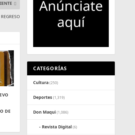
IENTE
E REGRESO
CATEGORÍAS
Cultura
(250)
UEVO
Deportes
(1,319)
O DE
Don Maqui
(1,086)
Revista Digital
(6)