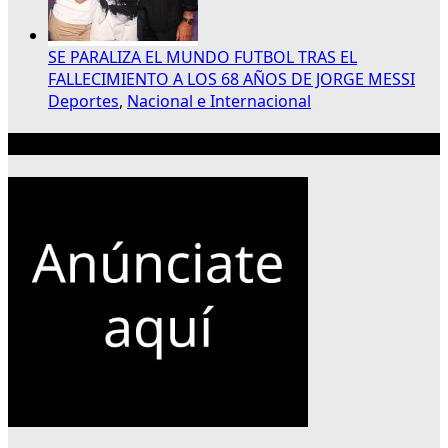
SE PARALIZA EL MUNDO FUTBOL TRAS EL
FALLECIMIENTO A LOS 68 AÑOS DE JORGE MESSI
Deportes
,
Nacional e Internacional
Publicidad 300×250