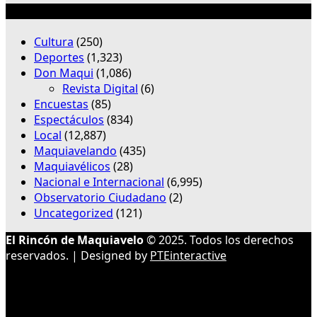
Categorías
Cultura
(250)
Deportes
(1,323)
Don Maqui
(1,086)
Revista Digital
(6)
Encuestas
(85)
Espectáculos
(834)
Local
(12,887)
Maquiavelando
(435)
Maquiavélicos
(28)
Nacional e Internacional
(6,995)
Observatorio Ciudadano
(2)
Uncategorized
(121)
El Rincón de Maquiavelo
© 2025. Todos los derechos
reservados. | Designed by
PTEinteractive