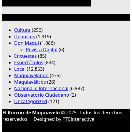
Categorías
Cultura
(250)
Deportes
(1,319)
Don Maqui
(1,086)
Revista Digital
(6)
Encuestas
(85)
Espectáculos
(834)
Local
(12,853)
Maquiavelando
(435)
Maquiavélicos
(28)
Nacional e Internacional
(6,987)
Observatorio Ciudadano
(2)
Uncategorized
(121)
El Rincón de Maquiavelo
© 2025. Todos los derechos
reservados. | Designed by
PTEinteractive