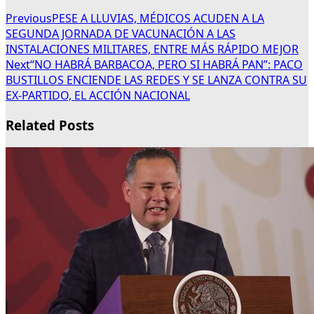
Previous
PESE A LLUVIAS, MÉDICOS ACUDEN A LA
SEGUNDA JORNADA DE VACUNACIÓN A LAS
INSTALACIONES MILITARES, ENTRE MÁS RÁPIDO MEJOR
Next
“NO HABRÁ BARBACOA, PERO SI HABRÁ PAN”: PACO
BUSTILLOS ENCIENDE LAS REDES Y SE LANZA CONTRA SU
EX-PARTIDO, EL ACCIÓN NACIONAL
Related Posts