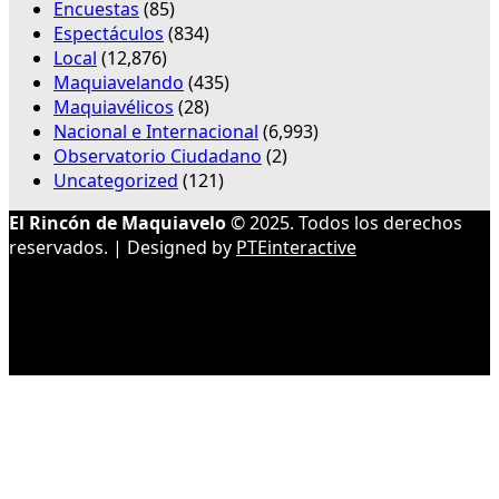
Encuestas
(85)
Espectáculos
(834)
Local
(12,876)
Maquiavelando
(435)
Maquiavélicos
(28)
Nacional e Internacional
(6,993)
Observatorio Ciudadano
(2)
Uncategorized
(121)
El Rincón de Maquiavelo
© 2025. Todos los derechos
reservados. | Designed by
PTEinteractive