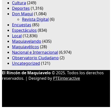
Cultura
(249)
Deportes
(1,316)
Don Maqui
(1,084)
Revista Digital
(6)
Encuestas
(85)
Espectáculos
(834)
Local
(12,836)
Maquiavelando
(435)
Maquiavélicos
(28)
Nacional e Internacional
(6,974)
Observatorio Ciudadano
(2)
Uncategorized
(121)
El Rincón de Maquiavelo
© 2025. Todos los derechos
reservados. | Designed by
PTEinteractive