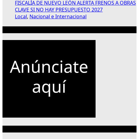
FISCALÍA DE NUEVO LEÓN ALERTA FRENOS A OBRAS
CLAVE SI NO HAY PRESUPUESTO 2027
Local
,
Nacional e Internacional
Publicidad 300×250
Categorías