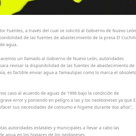
or Fuentes, a través del cual se solicitó al Gobierno de Nuevo Leó
ponibilidad de las fuentes de abastecimiento de la presa El Cuchill
 de agua.
 hacemos un llamado al Gobierno de Nuevo León, autoridades
ara revisar la disponibilidad de las fuentes de abastecimiento de
quía, es factible enviar agua a Tamaulipas como lo marca el obsolet
.
os caso al acuerdo de aguas de 1996 bajo la condición de
rave error y poniendo en peligro a las y los neoleoneses ya que E
tisfacer sus necesidades de consumo e higiene durante dos años”,
tas autoridades estatales y municipales a llevar a cabo las
 de agua en los hogares de los neoloneses.