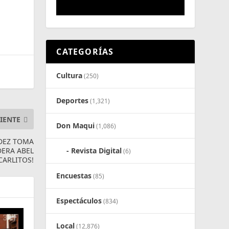
CATEGORÍAS
Cultura
(250)
Deportes
(1,321)
IENTE
Don Maqui
(1,086)
NDEZ TOMA
DERA ABEL
Revista Digital
(6)
CARLITOS!
Encuestas
(85)
Espectáculos
(834)
Local
(12,876)