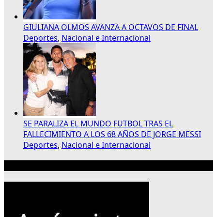
GIULIANA OLMOS AVANZA A OCTAVOS DE FINAL
Deportes
,
Nacional e Internacional
SE PARALIZA EL MUNDO FUTBOL TRAS EL
FALLECIMIENTO A LOS 68 AÑOS DE JORGE MESSI
Deportes
,
Nacional e Internacional
Publicidad 300×250