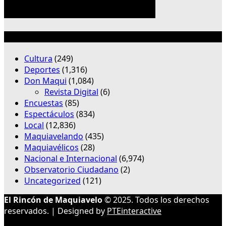
Categorías
Cultura
(249)
Deportes
(1,316)
Don Maqui
(1,084)
Revista Digital
(6)
Encuestas
(85)
Espectáculos
(834)
Local
(12,836)
Maquiavelando
(435)
Maquiavélicos
(28)
Nacional e Internacional
(6,974)
Observatorio Ciudadano
(2)
Uncategorized
(121)
El Rincón de Maquiavelo
© 2025. Todos los derechos
reservados. | Designed by
PTEinteractive