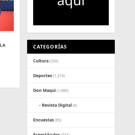
 LA
CATEGORÍAS
Cultura
(250)
Deportes
(1,319)
Don Maqui
(1,086)
Revista Digital
(6)
Encuestas
(85)
Espectáculos
(834)