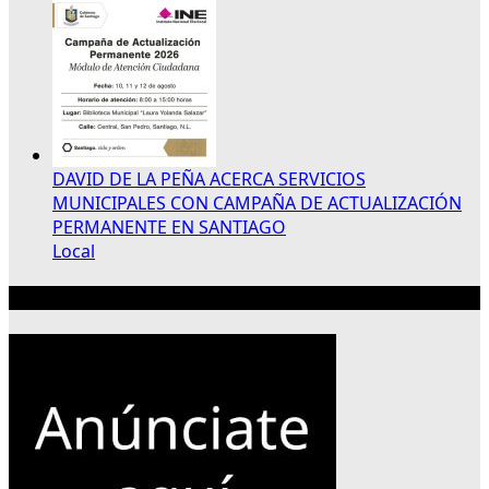
DAVID DE LA PEÑA ACERCA SERVICIOS
MUNICIPALES CON CAMPAÑA DE ACTUALIZACIÓN
PERMANENTE EN SANTIAGO
Local
Publicidad 300×250