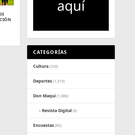
OS
ACIÓN
CATEGORÍAS
Cultura
(250)
Deportes
(1,319)
Don Maqui
(1,086)
Revista Digital
(6)
Encuestas
(85)