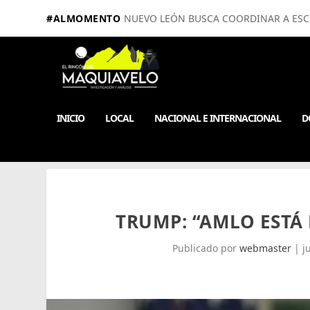
#ALMOMENTO
NUEVO LEÓN BUSCA COORDINAR A ESCUE
INICIO
LOCAL
NACIONAL E INTERNACIONAL
D
TRUMP: “AMLO ESTÁ
Publicado por
webmaster
|
j