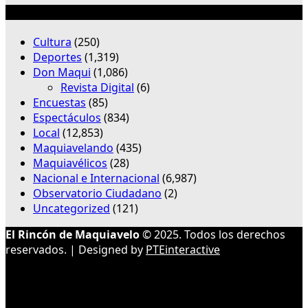
Categorías
Cultura
(250)
Deportes
(1,319)
Don Maqui
(1,086)
Revista Digital
(6)
Encuestas
(85)
Espectáculos
(834)
Local
(12,853)
Maquiavelando
(435)
Maquiavélicos
(28)
Nacional e Internacional
(6,987)
Observatorio Ciudadano
(2)
Uncategorized
(121)
El Rincón de Maquiavelo
© 2025. Todos los derechos
reservados. | Designed by
PTEinteractive