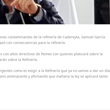
iones contaminantes de la refinería de Cadereyta, Samuel García
zó con consecuencias para la refinería.
con altos directivos de Pemex con quienes platicará sobre la
arán sobre la Refinería.
gentes como es exigir a la Refinería que ya no vamos a dar un día
tono amenazante y afirmando que mañana la ley se aplicará tanto