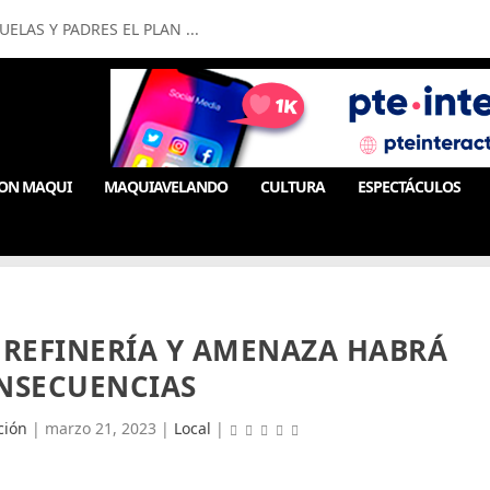
LAS Y PADRES EL PLAN ...
ON MAQUI
MAQUIAVELANDO
CULTURA
ESPECTÁCULOS
 REFINERÍA Y AMENAZA HABRÁ
NSECUENCIAS
ción
|
marzo 21, 2023
|
Local
|