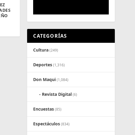
EZ
DADES
EÑO
CATEGORÍAS
Cultura
(249)
Deportes
(1,316)
Don Maqui
(1,084)
Revista Digital
(6)
Encuestas
(85)
Espectáculos
(834)