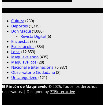
Categorías
Cultura
(250)
Deportes
(1,319)
Don Maqui
(1,086)
Revista Digital
(6)
Encuestas
(85)
Espectáculos
(834)
Local
(12,853)
Maquiavelando
(435)
Maquiavélicos
(28)
Nacional e Internacional
(6,987)
Observatorio Ciudadano
(2)
Uncategorized
(121)
El Rincón de Maquiavelo
© 2025. Todos los derechos
reservados. | Designed by
PTEinteractive