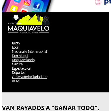
Inicio
Local
Nacional e Internacional
Don Maqui
Maquiavelando
Cultura
Espectáculos
Deportes
Observatorio Ciudadano
RDM
Select Page
VAN RAYADOS A “GANAR TODO”,