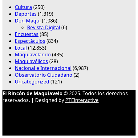
Cultura
(250)
Deportes
(1,319)
Don Maqui
(1,086)
Revista Digital
(6)
Encuestas
(85)
Espectáculos
(834)
Local
(12,853)
Maquiavelando
(435)
Maquiavélicos
(28)
Nacional e Internacional
(6,987)
Observatorio Ciudadano
(2)
Uncategorized
(121)
El Rincón de Maquiavelo
© 2025. Todos los derechos
reservados. | Designed by
PTEinteractive