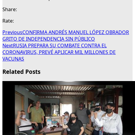
Share:
Rate:
Previous
CONFIRMA ANDRÉS MANUEL LÓPEZ OBRADOR
GRITO DE INDEPENDENCIA SIN PÚBLICO
Next
RUSIA PREPARA SU COMBATE CONTRA EL
CORONAVIRUS, PREVÉ APLICAR MIL MILLONES DE
VACUNAS
Related Posts