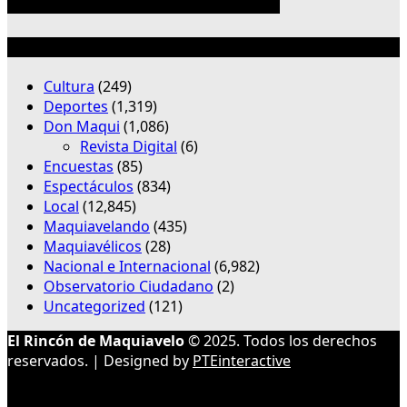
Categorías
Cultura
(249)
Deportes
(1,319)
Don Maqui
(1,086)
Revista Digital
(6)
Encuestas
(85)
Espectáculos
(834)
Local
(12,845)
Maquiavelando
(435)
Maquiavélicos
(28)
Nacional e Internacional
(6,982)
Observatorio Ciudadano
(2)
Uncategorized
(121)
El Rincón de Maquiavelo
© 2025. Todos los derechos
reservados. | Designed by
PTEinteractive