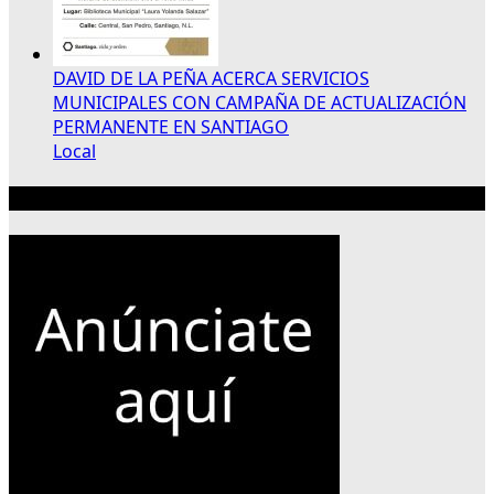
DAVID DE LA PEÑA ACERCA SERVICIOS
MUNICIPALES CON CAMPAÑA DE ACTUALIZACIÓN
PERMANENTE EN SANTIAGO
Local
Publicidad 300×250