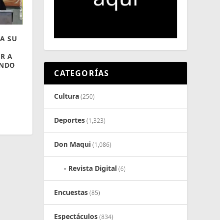
A SU
R A
ANDO
CATEGORÍAS
Y
Cultura
(250)
Deportes
(1,323)
Don Maqui
(1,086)
Revista Digital
(6)
Encuestas
(85)
Espectáculos
(834)