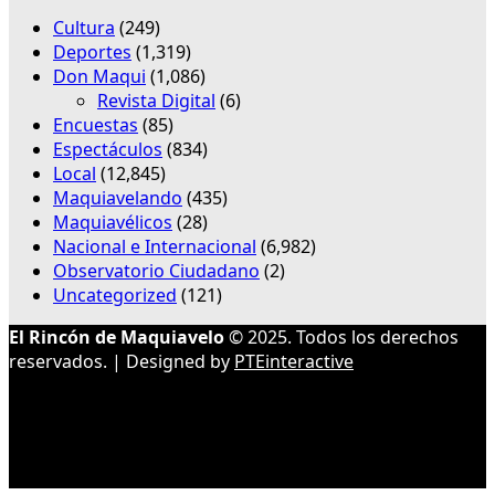
Cultura
(249)
Deportes
(1,319)
Don Maqui
(1,086)
Revista Digital
(6)
Encuestas
(85)
Espectáculos
(834)
Local
(12,845)
Maquiavelando
(435)
Maquiavélicos
(28)
Nacional e Internacional
(6,982)
Observatorio Ciudadano
(2)
Uncategorized
(121)
El Rincón de Maquiavelo
© 2025. Todos los derechos
reservados. | Designed by
PTEinteractive