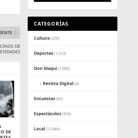
CATEGORÍAS
IENTE
Cultura
(250)
ECINOS DE
CESIDADES
Deportes
(1,323)
Don Maqui
(1,086)
Revista Digital
(6)
Encuestas
(85)
Espectáculos
(834)
A
Local
(12,884)
FO DE
RTES