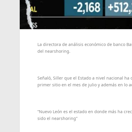
La directora de análisis económico de banco Bas
del nearshoring.
Señaló, Siller que el Estado a nivel nacional ha
primer sitio en el mes de julio y además en lo
“Nuevo León es el estado en donde más ha creci
sido el nearshoring”