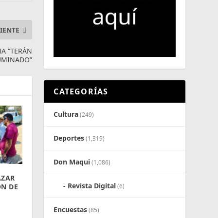
IENTE
A “TERÁN
UMINADO”
CATEGORÍAS
Cultura
(249)
Deportes
(1,319)
Don Maqui
(1,086)
AZAR
Revista Digital
ÓN DE
(6)
Encuestas
(85)