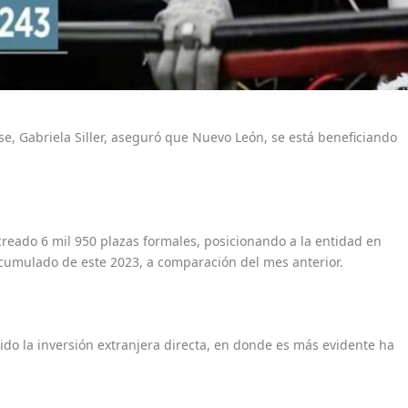
e, Gabriela Siller, aseguró que Nuevo León, se está beneficiando
 creado 6 mil 950 plazas formales, posicionando a la entidad en
 acumulado de este 2023, a comparación del mes anterior.
do la inversión extranjera directa, en donde es más evidente ha