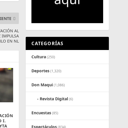
IENTE
TACIÓN AL
Z IMPULSA
LO EN NL
CATEGORÍAS
Cultura
(250)
Deportes
(1,320)
Don Maqui
(1,086)
Revista Digital
(6)
Encuestas
(85)
ACIÓN
 I.
YTA
Espectáculos
(834)