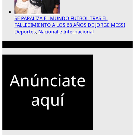
SE PARALIZA EL MUNDO FUTBOL TRAS EL
FALLECIMIENTO A LOS 68 AÑOS DE JORGE MESSI
Deportes
,
Nacional e Internacional
Publicidad 300×250