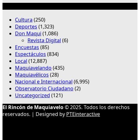
Categorías
Cultura
(250)
Deportes
(1,323)
Don Maqui
(1,086)
Revista Digital
(6)
Encuestas
(85)
Espectáculos
(834)
Local
(12,887)
Maquiavelando
(435)
Maquiavélicos
(28)
Nacional e Internacional
(6,995)
Observatorio Ciudadano
(2)
Uncategorized
(121)
El Rincón de Maquiavelo
© 2025. Todos los derechos
reservados. | Designed by
PTEinteractive