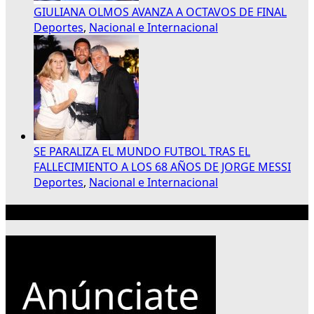
GIULIANA OLMOS AVANZA A OCTAVOS DE FINAL
Deportes
,
Nacional e Internacional
SE PARALIZA EL MUNDO FUTBOL TRAS EL
FALLECIMIENTO A LOS 68 AÑOS DE JORGE MESSI
Deportes
,
Nacional e Internacional
Publicidad 300×250