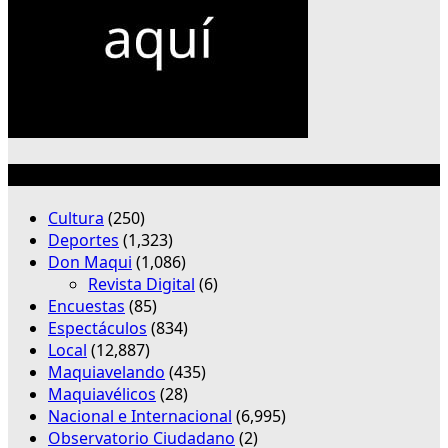
Categorías
Cultura
(250)
Deportes
(1,323)
Don Maqui
(1,086)
Revista Digital
(6)
Encuestas
(85)
Espectáculos
(834)
Local
(12,887)
Maquiavelando
(435)
Maquiavélicos
(28)
Nacional e Internacional
(6,995)
Observatorio Ciudadano
(2)