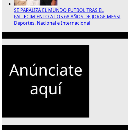
SE PARALIZA EL MUNDO FUTBOL TRAS EL
FALLECIMIENTO A LOS 68 AÑOS DE JORGE MESSI
Deportes
,
Nacional e Internacional
Publicidad 300×250
Categorías