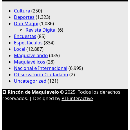
Cultura
(250)
Deportes
(1,323)
Don Maqui
(1,086)
Revista Digital
(6)
Encuestas
(85)
Espectáculos
(834)
Local
(12,887)
Maquiavelando
(435)
Maquiavélicos
(28)
Nacional e Internacional
(6,995)
Observatorio Ciudadano
(2)
Uncategorized
(121)
El Rincón de Maquiavelo
© 2025. Todos los derechos
reservados. | Designed by
PTEinteractive