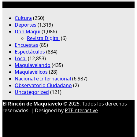
Categorías
Cultura
(250)
Deportes
(1,319)
Don Maqui
(1,086)
Revista Digital
(6)
Encuestas
(85)
Espectáculos
(834)
Local
(12,853)
Maquiavelando
(435)
Maquiavélicos
(28)
Nacional e Internacional
(6,987)
Observatorio Ciudadano
(2)
Uncategorized
(121)
El Rincón de Maquiavelo
© 2025. Todos los derechos
reservados. | Designed by
PTEinteractive