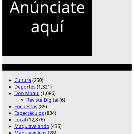
Categorías
Cultura
(250)
Deportes
(1,321)
Don Maqui
(1,086)
Revista Digital
(6)
Encuestas
(85)
Espectáculos
(834)
Local
(12,876)
Maquiavelando
(435)
Maquiavélicos
(28)