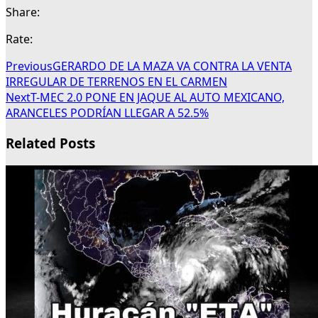
Share:
Rate:
Previous
GERARDO DE LA MAZA VA CONTRA LA VENTA
IRREGULAR DE TERRENOS EN EL CARMEN
Next
T-MEC 2.0 PONE EN JAQUE AL AUTO MEXICANO,
ARANCELES PODRÍAN LLEGAR A 52.5%
Related Posts