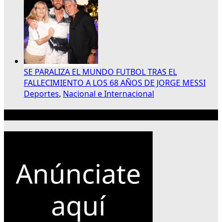
SE PARALIZA EL MUNDO FUTBOL TRAS EL
FALLECIMIENTO A LOS 68 AÑOS DE JORGE MESSI
Deportes
,
Nacional e Internacional
Publicidad 300×250