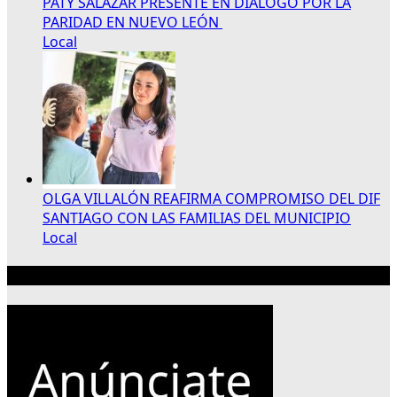
PATY SALAZAR PRESENTE EN DIÁLOGO POR LA
PARIDAD EN NUEVO LEÓN
Local
OLGA VILLALÓN REAFIRMA COMPROMISO DEL DIF
SANTIAGO CON LAS FAMILIAS DEL MUNICIPIO
Local
Publicidad 300×250