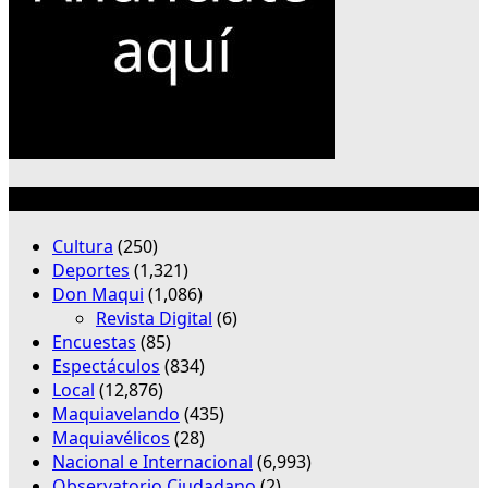
Categorías
Cultura
(250)
Deportes
(1,321)
Don Maqui
(1,086)
Revista Digital
(6)
Encuestas
(85)
Espectáculos
(834)
Local
(12,876)
Maquiavelando
(435)
Maquiavélicos
(28)
Nacional e Internacional
(6,993)
Observatorio Ciudadano
(2)