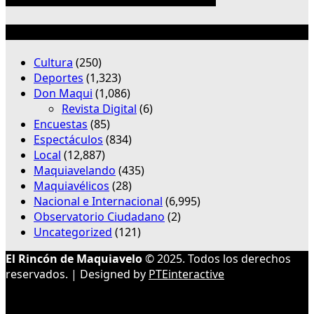
Categorías
Cultura
(250)
Deportes
(1,323)
Don Maqui
(1,086)
Revista Digital
(6)
Encuestas
(85)
Espectáculos
(834)
Local
(12,887)
Maquiavelando
(435)
Maquiavélicos
(28)
Nacional e Internacional
(6,995)
Observatorio Ciudadano
(2)
Uncategorized
(121)
El Rincón de Maquiavelo
© 2025. Todos los derechos
reservados. | Designed by
PTEinteractive