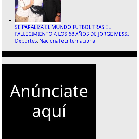
SE PARALIZA EL MUNDO FUTBOL TRAS EL
FALLECIMIENTO A LOS 68 AÑOS DE JORGE MESSI
Deportes
,
Nacional e Internacional
Publicidad 300×250