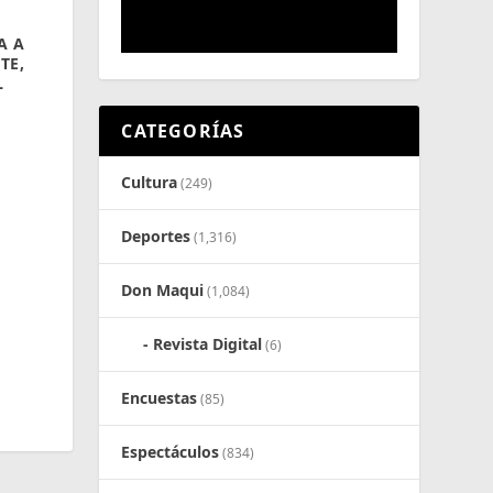
A A
TE,
L
CATEGORÍAS
Cultura
(249)
Deportes
(1,316)
Don Maqui
(1,084)
Revista Digital
(6)
Encuestas
(85)
Espectáculos
(834)