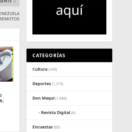
IENTE
VENEZUELA
RREMOTOS
CATEGORÍAS
Cultura
(249)
Deportes
(1,319)
O
Don Maqui
(1,086)
A;
Revista Digital
(6)
Encuestas
(85)