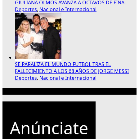
GIULIANA OLMOS AVANZA A OCTAVOS DE FINAL
Deportes
,
Nacional e Internacional
SE PARALIZA EL MUNDO FUTBOL TRAS EL
FALLECIMIENTO A LOS 68 AÑOS DE JORGE MESSI
Deportes
,
Nacional e Internacional
Publicidad 300×250