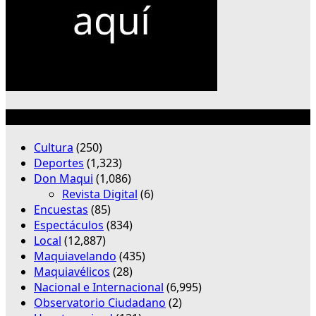
Categorías
Cultura
(250)
Deportes
(1,323)
Don Maqui
(1,086)
Revista Digital
(6)
Encuestas
(85)
Espectáculos
(834)
Local
(12,887)
Maquiavelando
(435)
Maquiavélicos
(28)
Nacional e Internacional
(6,995)
Observatorio Ciudadano
(2)