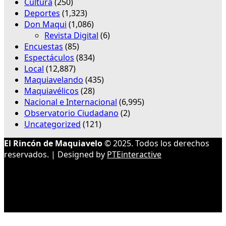
Cultura
(250)
Deportes
(1,323)
Don Maqui
(1,086)
Revista Digital
(6)
Encuestas
(85)
Espectáculos
(834)
Local
(12,887)
Maquiavelando
(435)
Maquiavélicos
(28)
Nacional e Internacional
(6,995)
Observatorio Ciudadano
(2)
Uncategorized
(121)
El Rincón de Maquiavelo
© 2025. Todos los derechos
reservados. | Designed by
PTEinteractive