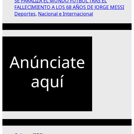
SE PARALIZA EL MUNDO FUTBOL TRAS EL
FALLECIMIENTO A LOS 68 AÑOS DE JORGE MESSI
Deportes
,
Nacional e Internacional
Publicidad 300×250
Categorías