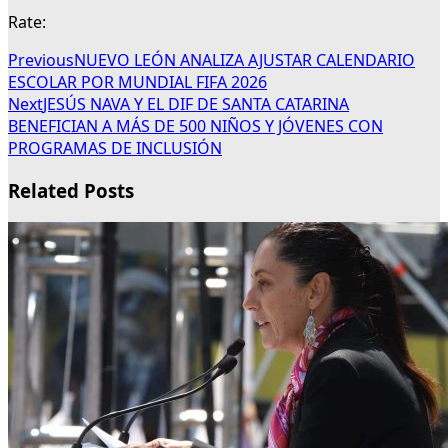
Rate:
Previous
NUEVO LEÓN ANALIZA AJUSTAR CALENDARIO
ESCOLAR POR MUNDIAL FIFA 2026
Next
JESÚS NAVA Y EL DIF DE SANTA CATARINA
BENEFICIAN A MÁS DE 500 NIÑOS Y JÓVENES CON
PROGRAMAS DE INCLUSIÓN
Related Posts