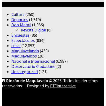
Categorías
Cultura
(250)
Deportes
(1,319)
Don Maqui
(1,086)
Revista Digital
(6)
Encuestas
(85)
Espectáculos
(834)
Local
(12,853)
Maquiavelando
(435)
Maquiavélicos
(28)
Nacional e Internacional
(6,987)
Observatorio Ciudadano
(2)
Uncategorized
(121)
El Rincón de Maquiavelo
© 2025. Todos los derechos
reservados. | Designed by
PTEinteractive