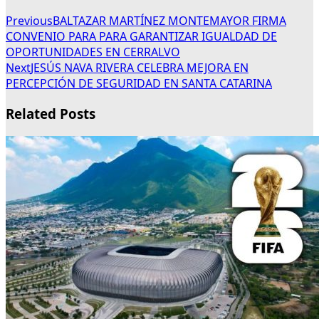
Previous
BALTAZAR MARTÍNEZ MONTEMAYOR FIRMA
CONVENIO PARA PARA GARANTIZAR IGUALDAD DE
OPORTUNIDADES EN CERRALVO
Next
JESÚS NAVA RIVERA CELEBRA MEJORA EN
PERCEPCIÓN DE SEGURIDAD EN SANTA CATARINA
Related Posts